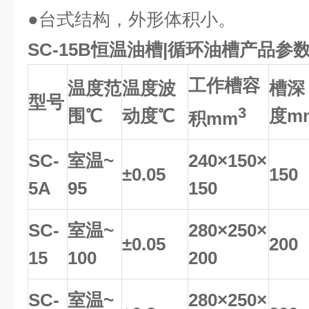
●台式结构，外形体积小。
SC-15B恒温油槽|循环油槽
产品参
工作槽容
温度范
温度波
槽深
型号
3
围
℃
动度
℃
度
m
积
mm
SC-
室温
~
240
×
150×
±
0.05
150
5A
95
150
SC-
室温
~
280
×
250×
±
0.05
200
15
100
200
SC-
室温
~
280
×
250×